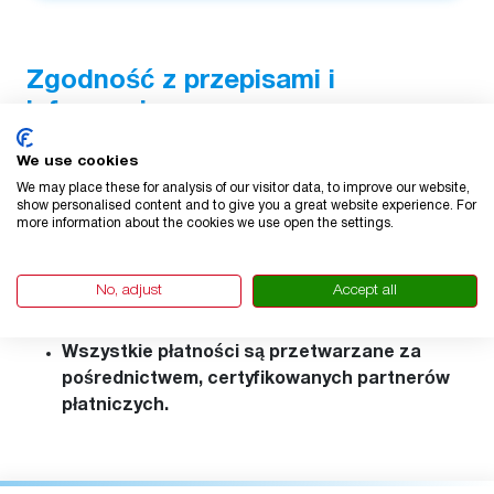
Zgodność z przepisami i
informacje prawne
Nasza usługa jest zgodna z obowiązującymi
We use cookies
przepisami holenderskimi i unijnymi
We may place these for analysis of our visitor data, to improve our website,
dotyczącymi ochrony konsumentów,
show personalised content and to give you a great website experience. For
more information about the cookies we use open the settings.
prywatności danych i płatności
elektronicznych.
No, adjust
Accept all
Przestrzegamy RODO i dbamy o
bezpieczeństwo Twoich danych.
Wszystkie płatności są przetwarzane za
pośrednictwem, certyfikowanych partnerów
płatniczych.