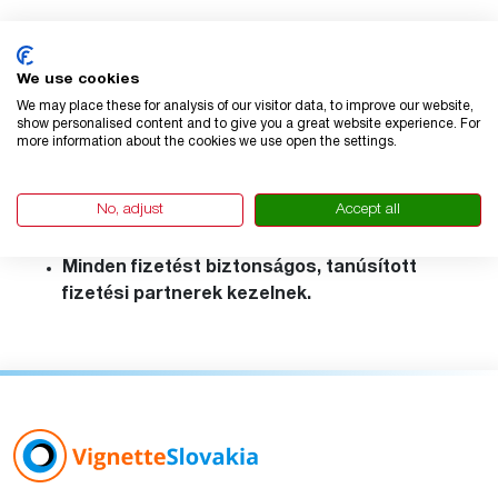
Megfelelés és jogi információk
We use cookies
Szolgáltatásunk megfelel a
We may place these for analysis of our visitor data, to improve our website,
fogyasztóvédelemre, az adatvédelemre és az
show personalised content and to give you a great website experience. For
more information about the cookies we use open the settings.
elektronikus fizetésekre vonatkozó holland
és uniós jogszabályoknak.
Tiszteletben tartjuk a GDPR-t, és biztosítjuk,
No, adjust
Accept all
hogy adatait biztonságosan kezeljük.
Minden fizetést biztonságos, tanúsított
fizetési partnerek kezelnek.