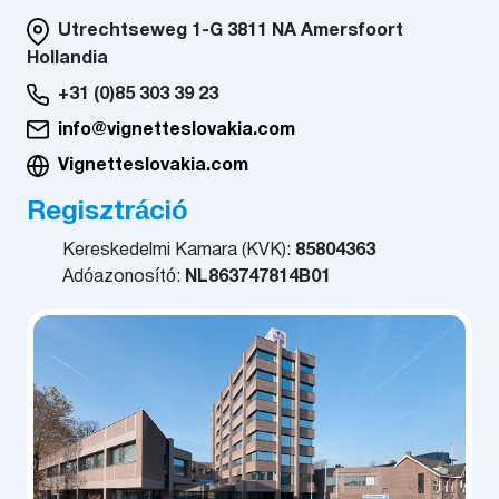
Utrechtseweg 1-G 3811 NA Amersfoort
Hollandia
+31 (0)85 303 39 23
info@vignetteslovakia.com
Vignetteslovakia.com
Regisztráció
Kereskedelmi Kamara (KVK):
85804363
Adóazonosító:
NL863747814B01