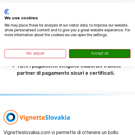
Conformità e informazioni legali
We use cookies
Il nostro servizio rispetta le leggi olandesi e
We may place these for analysis of our visitor data, to improve our website,
show personalised content and to give you a great website experience. For
dell'UE sulla protezione dei consumatori, la
more information about the cookies we use open the settings.
privacy dei dati e i pagamenti elettronici.
Rispettiamo il GDPR e garantiamo che i vostri
No, adjust
Accept all
dati siano trattati in modo sicuro.
Tutti i pagamenti vengono elaborati tramite
partner di pagamento sicuri e certificati.
Vignetteslovakia.com vi permette di ottenere un bollo