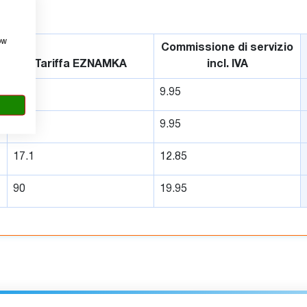
ow
Commissione di servizio
Tariffa EZNAMKA
incl. IVA
8.1
9.95
10.8
9.95
17.1
12.85
90
19.95