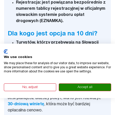
Rejestracja: jest powiązana bezpośrednio z
numerem tablicy rejestracyjnej w oficjalnym
słowackim systemie poboru opłat
drogowych (EZNAMKA).
Dla kogo jest opcja na 10 dni?
Turystów, którzy przebywają na Słowacji
przez okres 2 tygodni.
Kierowców przejeżdżających przez Słowację
We use cookies
w ramach dłuższej podróży.
We may place these for analysis of our visitor data, to improve our website,
show personalised content and to give you a great website experience. For
Rodzin na wakacyjnej wycieczce.
more information about the cookies we use open the settings.
Podróżujących służbowo z krótkimi
pobytami.
No, adjust
Accept all
Jeśli planujesz dłuższy pobyt, warto jest rozważyć
30-dniową winietę
, która może być bardziej
opłacalna cenowo.