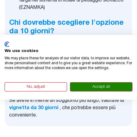
targa nel sistema ufficiale di pedaggio slovacco
(EZNAMKA)
Chi dovrebbe scegliere l'opzione
da 10 giorni?
I turisti che restano fino a due settimane in
Slovacchia
We use cookies
We may place these for analysis of our visitor data, to improve our website,
Chi attraversa la Slovacchia durante un
show personalised content and to give you a great website experience. For
viaggio più lungo
more information about the cookies we use open the settings.
Famiglie in vacanza on the road
Chi viaggia per lavoro e resta poco
No, adjust
Accept all
Se avete in mente un soggiorno più lungo, valutate la
vignetta da 30 giorni
, che potrebbe essere più
conveniente.