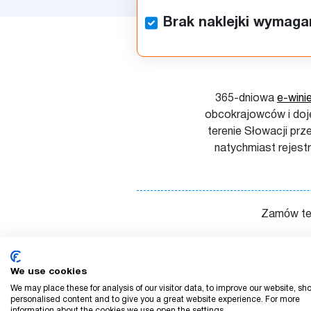
Brak naklejki wymaga
365-dniowa
e-wini
obcokrajowców i doj
terenie Słowacji prz
natychmiast rejest
Zamów tera
We use cookies
We may place these for analysis of our visitor data, to improve our website, sh
personalised content and to give you a great website experience. For more
information about the cookies we use open the settings.