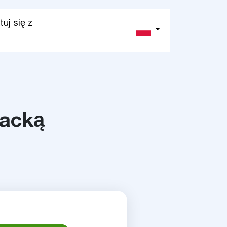
uj się z
wacką