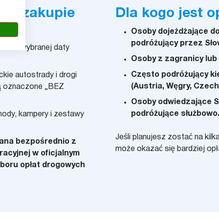
rzy zakupie
Dla kogo jest o
iety
Osoby dojeżdżające do 
podróżujący przez Sło
dni od wybranej daty
Osoby z zagranicy lub 
Często podróżujący ki
kie autostrady i drogi
(Austria, Węgry, Czechy
są oznaczone „BEZ
Osoby odwiedzające S
podróżujące służbowo
ody, kampery i zestawy
Jeśli planujesz zostać na kilk
ana bezpośrednio z
może okazać się bardziej opł
racyjnej w oficjalnym
boru opłat drogowych