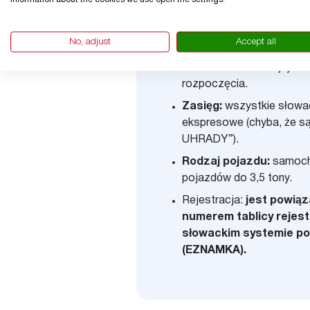
Co otrzymasz p
356-dniowej win
No, adjust
Accept all
Ważność:
365 kolejnych 
rozpoczęcia.
Zasięg:
wszystkie słowac
ekspresowe (chyba, że 
UHRADY”).
Rodzaj pojazdu:
samoch
pojazdów do 3,5 tony.
Rejestracja:
jest powiąz
numerem tablicy rejest
słowackim systemie po
(EZNAMKA).