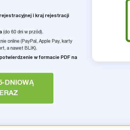
ejestracyjnej i kraj rejestracji
a
(do 60 dni w przód).
ie online (PayPal, Apple Pay, karty
t, a nawet BLIK).
potwierdzenie w formacie PDF na
5-DNIOWĄ
TERAZ