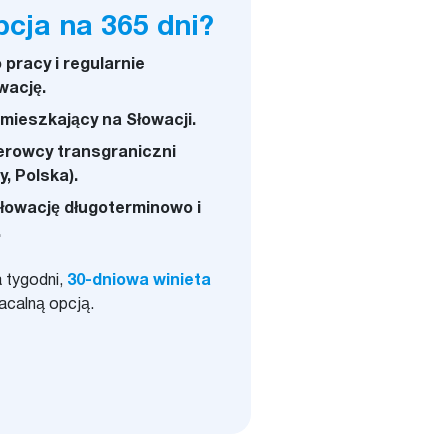
pcja na 365 dni?
pracy i regularnie
wację.
mieszkający na Słowacji.
erowcy transgraniczni
, Polska).
łowację długoterminowo i
.
a tygodni,
30-dniowa winieta
acalną opcją.