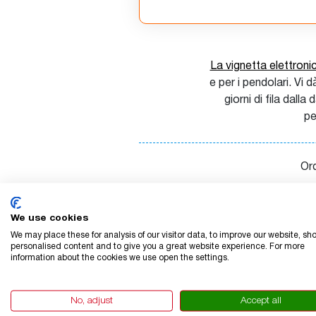
La vignetta elettron
e per i pendolari. Vi
giorni di fila dall
pe
Ord
We use cookies
We may place these for analysis of our visitor data, to improve our website, sh
personalised content and to give you a great website experience. For more
information about the cookies we use open the settings.
Cosa otterrete 
No, adjust
Accept all
da 365 giorni