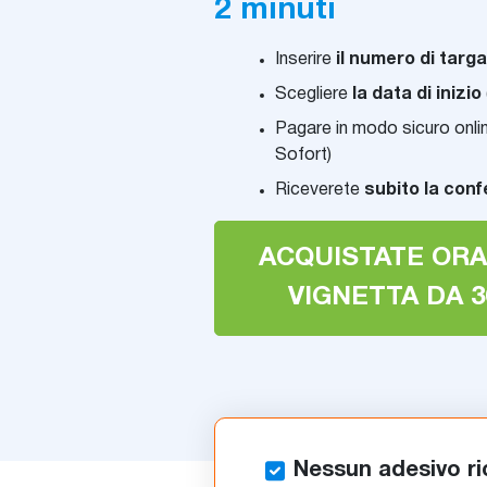
2 minuti
Inserire
il numero di targ
Scegliere
la data di inizio
Pagare in modo sicuro onlin
Sofort)
Riceverete
subito la conf
ACQUISTATE ORA
VIGNETTA DA 3
Nessun adesivo ri