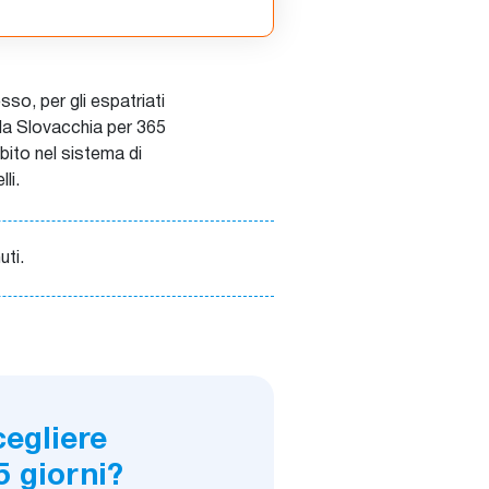
sso, per gli espatriati
 la Slovacchia per 365
ubito nel sistema di
li.
uti.
egliere
5 giorni?