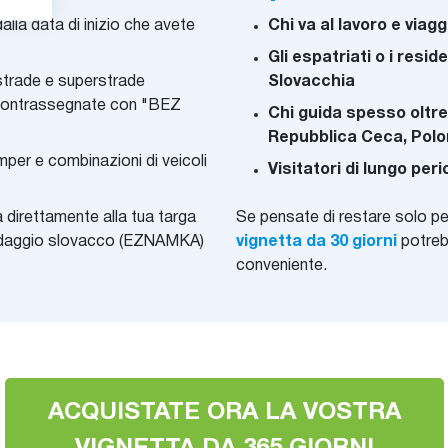
dalla data di inizio che avete
Chi va al lavoro e viag
Gli espatriati o i resid
strade e superstrade
Slovacchia
 contrassegnate con "BEZ
Chi guida spesso oltre
Repubblica Ceca, Polo
per e combinazioni di veicoli
Visitatori di lungo peri
 direttamente alla tua targa
Se pensate di restare solo pe
 pedaggio slovacco (EZNAMKA)
vignetta da 30 giorni
potreb
conveniente.
ACQUISTATE ORA LA VOSTRA