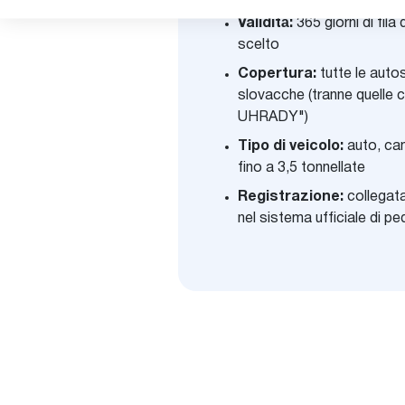
Validità:
365 giorni di fila 
scelto
Copertura:
tutte le auto
slovacche (tranne quelle
UHRADY")
Tipo di veicolo:
auto, cam
fino a 3,5 tonnellate
Registrazione:
collegata
nel sistema ufficiale di