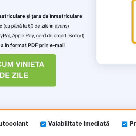
atriculare și țara de înmatriculare
re
(cu până la 60 de zile în avans)
PayPal, Apple Pay, card de credit, Sofort)
a în format PDF prin e-mail
CUM VINIETA
DE ZILE
utocolant
Valabilitate imediată
Pr