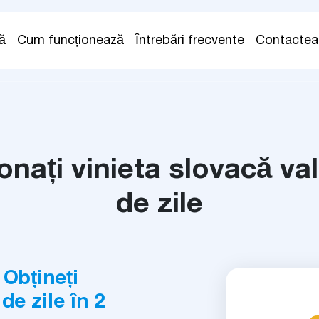
ă
Cum funcționează
Întrebări frecvente
Contactea
ionați vinieta slovacă val
de zile
Obțineți
de zile în 2