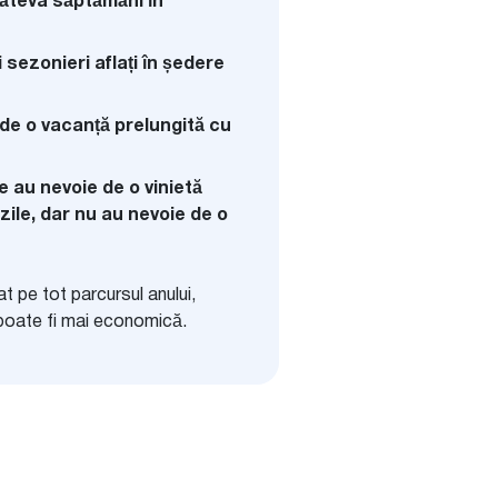
câteva săptămâni în
 sezonieri aflați în ședere
 de o vacanță prelungită cu
re au nevoie de o vinietă
 zile, dar nu au nevoie de o
lat pe tot parcursul anului,
oate fi mai economică.