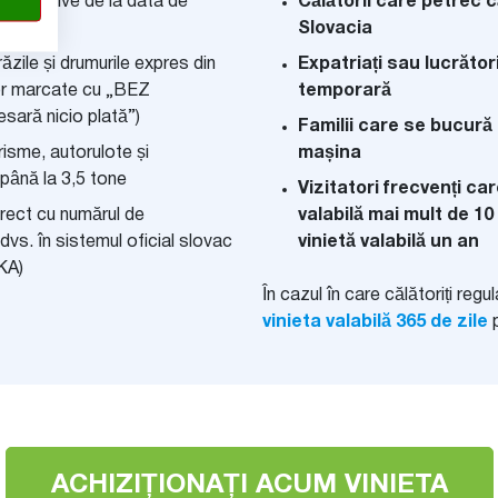
onsecutive de la data de
Călătorii care petrec 
Slovacia
zile și drumurile expres din
Expatriați sau lucrători
lor marcate cu „BEZ
temporară
ară nicio plată”)
Familii care se bucură
isme, autorulote și
mașina
 până la 3,5 tone
Vizitatori frecvenți ca
rect cu numărul de
valabilă mai mult de 10
 dvs. în sistemul oficial slovac
vinietă valabilă un an
KA)
În cazul în care călătoriți regu
vinieta valabilă 365 de zile
p
ACHIZIȚIONAȚI ACUM VINIETA