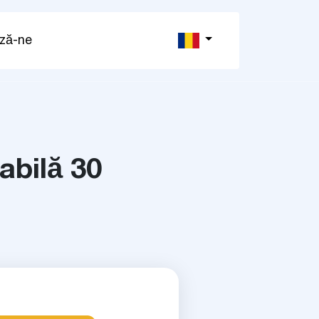
ză-ne
abilă 30