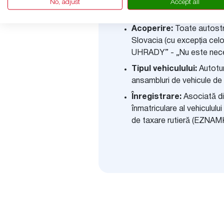
Valabilitate:
30 de zile c
No, adjust
Accept all
începere selectată
Acoperire:
Toate autostră
Slovacia (cu excepția ce
UHRADY” - „Nu este neces
Tipul vehiculului:
Autotur
ansambluri de vehicule de
Înregistrare:
Asociată di
înmatriculare al vehiculului
de taxare rutieră (EZNAM