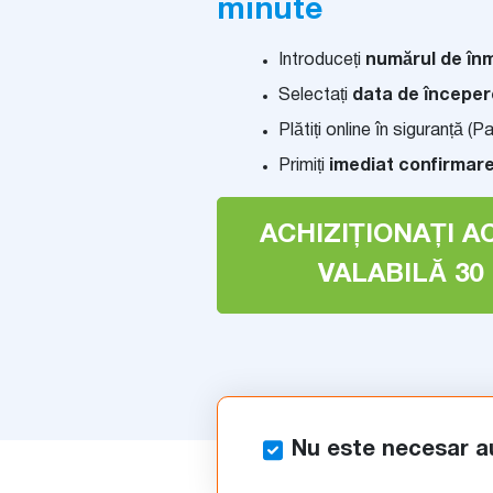
minute
Introduceți
numărul de înm
Selectați
data de începe
Plătiți online în siguranță (
Primiți
imediat confirmare
ACHIZIȚIONAȚI A
VALABILĂ 30 
Nu este necesar a