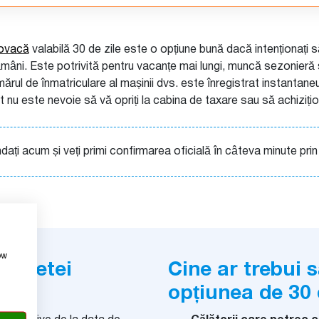
lovacă
valabilă 30 de zile este o opțiune bună dacă intenționați 
âni. Este potrivită pentru vacanțe mai lungi, muncă sezonieră s
mărul de înmatriculare al mașinii dvs. este înregistrat instantaneu
t nu este nevoie să vă opriți la cabina de taxare sau să achiziți
ți acum și veți primi confirmarea oficială în câteva minute prin
ow
vinietei
Cine ar trebui 
le
opțiunea de 30 