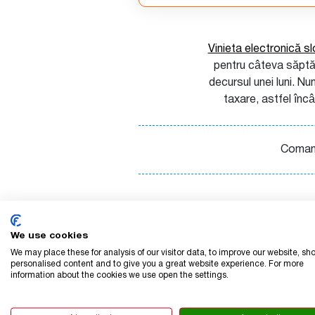
Vinieta electronică s
pentru câteva săptăm
decursul unei luni. Nu
taxare, astfel încâ
Comanda
We use cookies
We may place these for analysis of our visitor data, to improve our website, sh
Caracteristicile 
personalised content and to give you a great website experience. For more
information about the cookies we use open the settings.
valabile 30 de zi