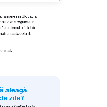
să rămâneți în Slovacia
au vizite regulate în
 în sistemul oficial de
onați un autocolant.
 e-mail.
să aleagă
de zile?