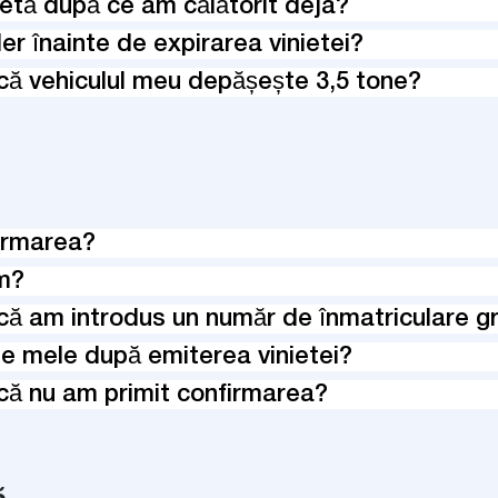
etă după ce am călătorit deja?
er înainte de expirarea vinietei?
că vehiculul meu depășește 3,5 tone?
irmarea?
im?
că am introdus un număr de înmatriculare gr
e mele după emiterea vinietei?
că nu am primit confirmarea?