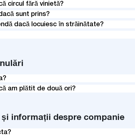
 circul fără vinietă?
acă sunt prins?
ndă dacă locuiesc în străinătate?
nulări
a?
ă am plătit de două ori?
i și informații despre companie
cta?