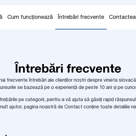
ă
Cum funcționează
Întrebări frecvente
Contactea
Întrebări frecvente
i frecvente întrebări ale clienților noștri despre vinieta slovacă 
nsurile se bazează pe o experiență de peste 10 ani și pe cunoș
rebările pe categorii, pentru a vă ajuta să găsiți rapid răspunsu
mult ajutor, pagina noastră de Contact conține toate detaliile n