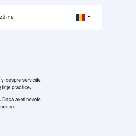
ză-ne
și despre serviciile
tințe practice.
l. Dacă aveți nevoie
ecesare.