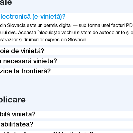
ale
lectronică (e-vinietă)?
e din Slovacia este un permis digital — sub forma unei facturi 
lului dvs. Aceasta înlocuiește vechiul sistem de autocolante și
străzilor și drumurilor expres din Slovacia.
oie de vinietă?
e necesară vinieta?
zice la frontieră?
plicare
ilă vinieta?
labilitatea?