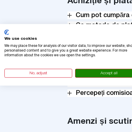
Achiziție și plat
Cum pot cumpăra o 
Ce metode de plată
Plata este securi
We use cookies
Pot primi o factur
We may place these for analysis of our visitor data, to improve our website, sh
personalised content and to give you a great website experience. For more
Ce se întâmplă da
information about the cookies we use open the settings.
Am dreptul să ren
No, adjust
Accept all
Ce diferențiază ser
oficiale?
Percepeți comisioa
Amenzi și scutir