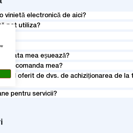
ă
vinietă electronică de aici?
 pot utiliza?
zată?
ă?
ow
că plata mea eșuează?
unț la comanda mea?
viciul oferit de dvs. de achiziționarea de la
ne pentru servicii?
i