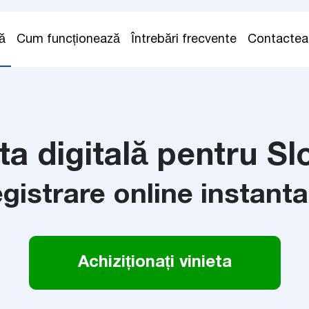
ă
Cum funcționează
Întrebări frecvente
Contactea
ta digitală pentru Sl
egistrare online instant
Achiziționați vinieta