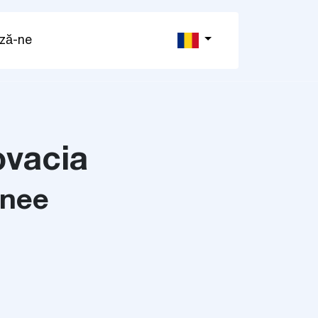
ză-ne
ovacia
anee