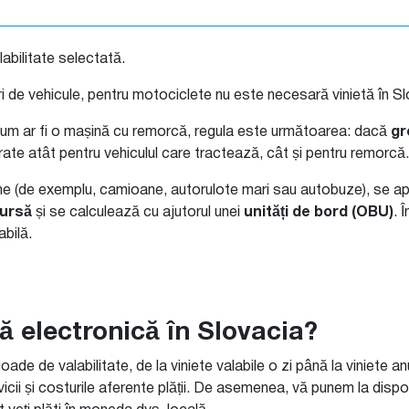
abilitate selectată.
i de vehicule, pentru motociclete nu este necesară vinietă în Sl
 cum ar fi o mașină cu remorcă, regula este următoarea: dacă
gr
rate atât pentru vehiculul care tractează, cât și pentru remorcă.
ne (de exemplu, camioane, autorulote mari sau autobuze), se apli
cursă
și se calculează cu ajutorul unei
unități de bord (OBU)
. 
abilă.
tă electronică în Slovacia?
ade de valabilitate, de la viniete valabile o zi până la viniete an
rvicii și costurile aferente plății. De asemenea, vă punem la disp