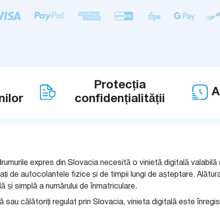
Protecția
A
ilor
confidențialității
murile expres din Slovacia necesită o vinietă digitală valabilă (
ți de autocolantele fizice și de timpii lungi de așteptare. Alătur
dă și simplă a numărului de înmatriculare.
 sau călătoriți regulat prin Slovacia, vinieta digitală este înregist