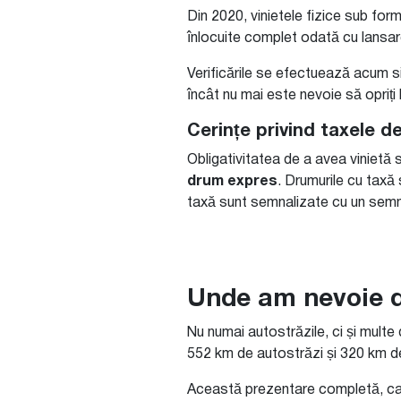
Din 2020, vinietele fizice sub fo
înlocuite complet odată cu lansa
Verificările se efectuează acum si
încât nu mai este nevoie să opriți
Cerințe privind taxele d
Obligativitatea de a avea vinietă 
drum expres
. Drumurile cu taxă 
taxă sunt semnalizate cu un semn
Unde am nevoie de
Nu numai autostrăzile, ci și multe
552 km de autostrăzi și 320 km d
Această prezentare completă, care 