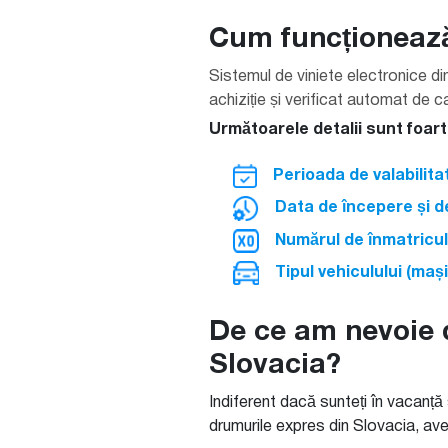
Cum funcționează 
Sistemul de viniete electronice din
achiziție și verificat automat de c
Următoarele detalii sunt foar
Perioada de valabilitate
Data de începere și d
Numărul de înmatricul
Tipul vehiculului (ma
De ce am nevoie d
Slovacia?
Indiferent dacă sunteți în vacanță 
drumurile expres din Slovacia, aveț