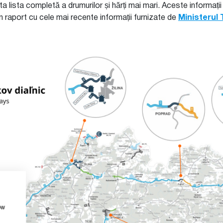
a lista completă a drumurilor și hărți mai mari. Aceste informații
n raport cu cele mai recente informații furnizate de
Ministerul 
ow