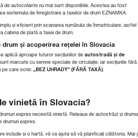
rmă de autocolante nu mai sunt disponibile. Acestea au fost
rea sistemului de înregistrare a taxelor de drum EZNAMKA.
mplu și eficient prin scanarea numărului de înmatriculare, astfel
 la cabina de plată a taxei de drum.
e drum și acoperirea rețelei în Slovacia
se aplică aproape tuturor secțiunilor de
autostradă și de
sunt marcate cu semne speciale de circulație, iar secțiunile fără
 pe care scrie:
„BEZ UHRADY” (FĂRĂ TAXĂ)
.
 vinietă în Slovacia?
 drumuri expres necesită vinietă. Rețeaua de autostrăzi și drumu
e drumuri expres.
include și o hartă, vă va ajuta să vă planificați călătoria. Mai 