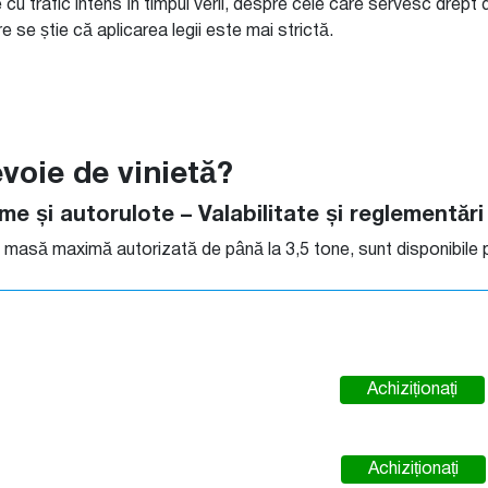
 cu trafic intens în timpul verii, despre cele care servesc drept
 se știe că aplicarea legii este mai strictă.
voie de vinietă?
me și autorulote – Valabilitate și reglementări
o masă maximă autorizată de până la 3,5 tone, sunt disponibile pa
Achiziționați
Achiziționați