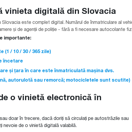
vinieta digitală din Slovacia
 Slovacia este complet digital. Numărul de înmatriculare al vehicu
amere și de agenții de poliție - fără a fi necesare autocolante f
te importante:
 (1 / 10 / 30 / 365 zile)
e încetare
are și țara în care este înmatriculată mașina dvs.
șină, autorulotă sau remorcă; motocicletele sunt scutite)
e o vinietă electronică în
sau doar în trecere, dacă doriți să circulați pe autostrăzile sau
i nevoie de o vinietă digitală valabilă.