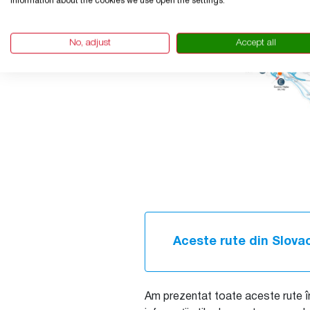
information about the cookies we use open the settings.
No, adjust
Accept all
Aceste rute din Slovac
Am prezentat toate aceste rute î