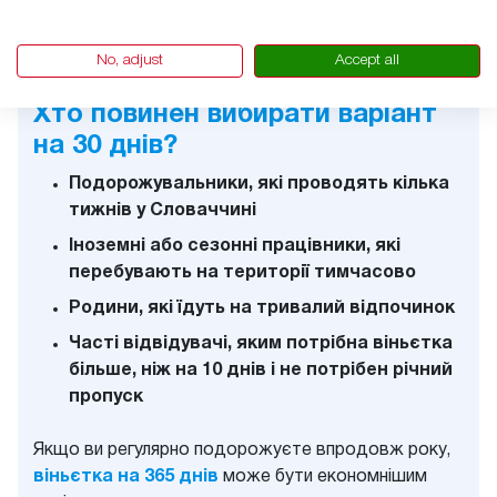
безпосередньо до вашого номерного
знака в офіційній словацькій системі
дорожніх зборів (EZNAMKA)
No, adjust
Accept all
Хто повинен вибирати варіант
на 30 днів?
Подорожувальники, які проводять кілька
тижнів у Словаччині
Іноземні або сезонні працівники, які
перебувають на території тимчасово
Родини, які їдуть на тривалий відпочинок
Часті відвідувачі, яким потрібна віньєтка
більше, ніж на 10 днів і не потрібен річний
пропуск
Якщо ви регулярно подорожуєте впродовж року,
віньєтка на 365 днів
може бути економнішим