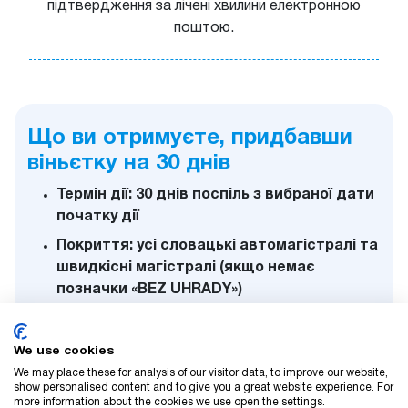
підтвердження за лічені хвилини електронною
поштою.
Що ви отримуєте, придбавши
віньєтку на 30 днів
Термін дії: 30 днів поспіль з вибраної дати
початку дії
Покриття: усі словацькі автомагістралі та
швидкісні магістралі (якщо немає
позначки «BEZ UHRADY»)
Тип транспортного засобу: автомобілі,
будинки на колесах та комбінації
We use cookies
транспортних засобів вагою до 3,5 тонн
We may place these for analysis of our visitor data, to improve our website,
show personalised content and to give you a great website experience. For
Реєстрація: прив’язування
more information about the cookies we use open the settings.