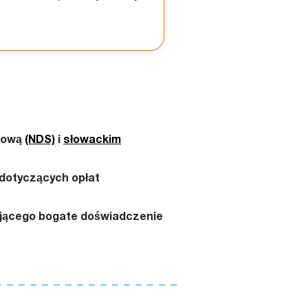
adową
(NDS)
i
słowackim
dotyczących opłat
dającego bogate doświadczenie