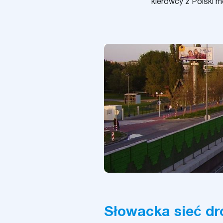
kierowcy z Polski m
Słowacka sieć d