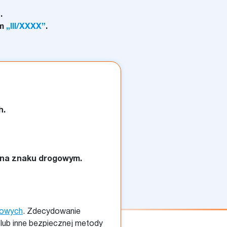
”
.
em
„III/XXXX”
.
h.
 na znaku drogowym.
sowych
. Zdecydowanie
 lub inne bezpiecznej metody