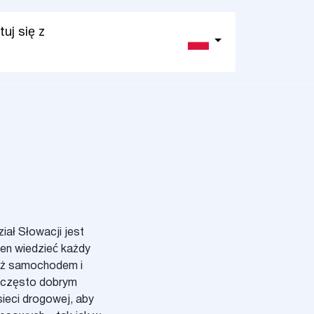
uj się z
iał Słowacji jest
ien wiedzieć każdy
róż samochodem i
st często dobrym
ieci drogowej, aby