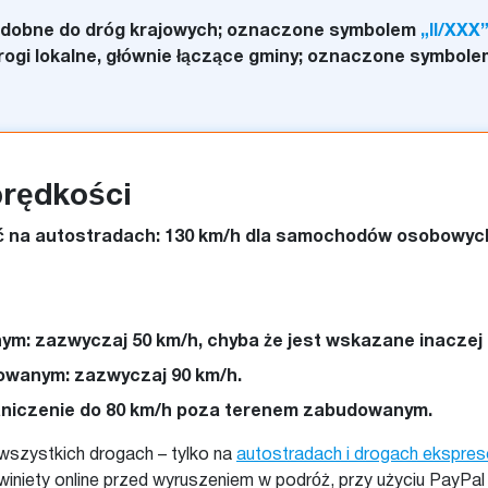
 podobne do dróg krajowych; oznaczone symbolem
„II/XXX
 drogi lokalne, głównie łączące gminy; oznaczone symbol
prędkości
 na autostradach: 130 km/h dla samochodów osobowyc
m: zazwyczaj 50 km/h, chyba że jest wskazane inaczej
wanym: zazwyczaj 90 km/h.
raniczenie do 80 km/h poza terenem zabudowanym.
 wszystkich drogach – tylko na
autostradach i drogach ekspre
iniety online przed wyruszeniem w podróż, przy użyciu PayPal