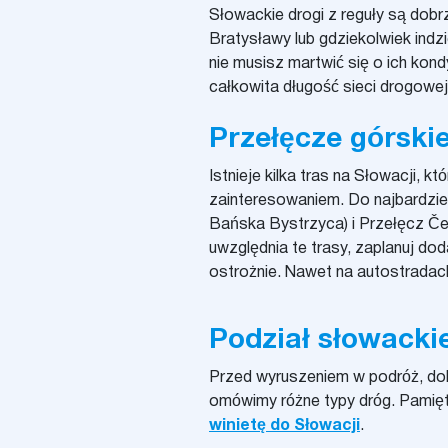
Słowackie drogi z reguły są dob
Bratysławy lub gdziekolwiek indzi
nie musisz martwić się o ich kon
całkowita długość sieci drogowej
Przełęcze górski
Istnieje kilka tras na Słowacji, k
zainteresowaniem. Do najbardzie
Bańska Bystrzyca) i Przełęcz Čer
uwzględnia te trasy, zaplanuj do
ostrożnie. Nawet na autostradach
Podział słowackie
Przed wyruszeniem w podróż, dob
omówimy różne typy dróg. Pamięt
winietę do Słowacji
.