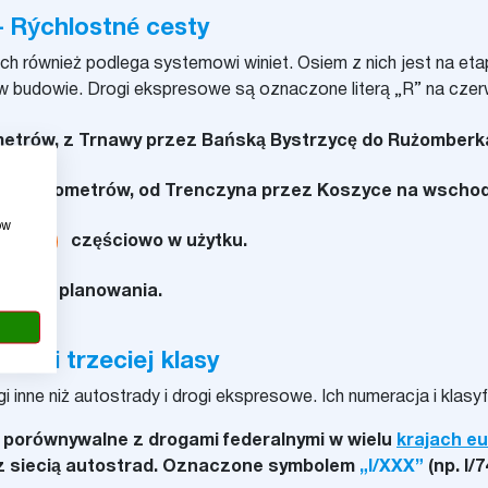
 Rýchlostné cesty
 również podlega systemowi winiet. Osiem z nich jest na etap
w budowie. Drogi ekspresowe są oznaczone literą „R” na czer
ometrów, z Trnawy przez Bańską Bystrzycę do Rużomberk
 337 kilometrów, od Trenczyna przez Koszyce na wschodzi
ow
R7
częściowo w użytku.
w fazie planowania.
giej i trzeciej klasy
 inne niż autostrady i drogi ekspresowe. Ich numeracja i klasyf
: porównywalne z drogami federalnymi w wielu
krajach eu
ę z siecią autostrad. Oznaczone symbolem
„I/XXX”
(np. I/