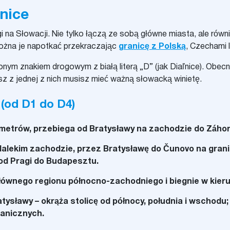
nice
i na Słowacji. Nie tylko łączą ze sobą główne miasta, ale równ
ożna je napotkać przekraczając
granicę z Polską
, Czechami l
ym znakiem drogowym z białą literą „D” (jak Diaľnice). Obecn
asz z jednej z nich musisz mieć ważną słowacką winietę.
(od D1 do D4)
ometrów, przebiega od Bratysławy na zachodzie do Záhor
dalekim zachodzie, przez Bratysławę do Čunovo na granic
 od Pragi do Budapesztu.
łównego regionu północno-zachodniego i biegnie w kieru
ysławy – okrąża stolicę od północy, południa i wschodu;
ranicznych.