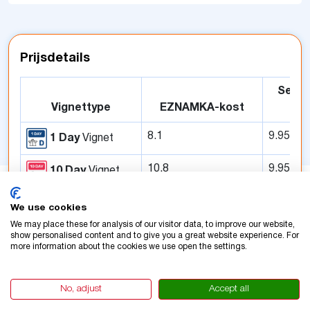
Prijsdetails
Servic
Vignettype
EZNAMKA-kost
8.1
9.95
1 Day
Vignet
10.8
9.95
10 Day
Vignet
17.1
12.85
1 Month
Vignet
We use cookies
We may place these for analysis of our visitor data, to improve our website,
90
19.95
1 Year
Vignet
show personalised content and to give you a great website experience. For
more information about the cookies we use open the settings.
No, adjust
Accept all