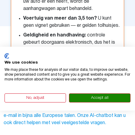
uw auto er een heeft, wordt de
aanhangwagen apart behandeld.
Voertuig van meer dan 3,5 ton?
U kunt
geen vignet gebruiken — er gelden tolhuisjes.
Geldigheid en handhaving:
controle
gebeurt doorgaans elektronisch, dus het is
belangrijk dat uw gegevens correct zijn.
We use cookies
We may place these for analysis of our visitor data, to improve our website,
show personalised content and to give you a great website experience. For
Vragen
more information about the cookies we use open the settings.
Als u iets niet begrijpt of niet zeker weet welke categorie
of betalingsoptie u moet kiezen, staan wij voor u klaar.
No, adjust
Accept all
Onze klantenservice is 7 dagen per week bereikbaar via
telefoon (in het Engels, Duits, Frans en Nederlands) en via
e-mail in bijna alle Europese talen. Onze AI-chatbot kan u
ook direct helpen met veel veelgestelde vragen.