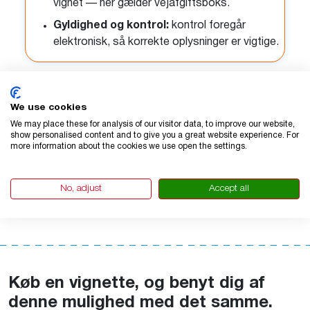
vignet — her gælder vejafgiftsboks.
Gyldighed og kontrol:
kontrol foregår
elektronisk, så korrekte oplysninger er vigtige.
Spørgsmål
We use cookies
We may place these for analysis of our visitor data, to improve our website,
Er du i tvivl om noget eller har spørgsmål til kategori eller
show personalised content and to give you a great website experience. For
betaling, så er vi klar til at hjælpe. Vores kundeservice er
more information about the cookies we use open the settings.
tilgængelig alle ugens 7 dage via telefon (på engelsk, tysk,
fransk, hollandsk og russisk) og på e-mail på næsten alle
No, adjust
Accept all
europæiske sprog. Vores AI-chatbot kan hjælpe dig med
det samme med de mest almindelige spørgsmål.
Køb en vignette, og benyt dig af
denne mulighed med det samme.