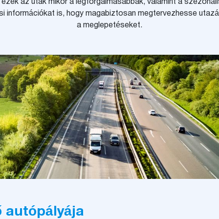
 ezek az utak mikor a legforgalmasabbak, valamint a szezonáli
ási információkat is, hogy magabiztosan megtervezhesse utazá
a meglepetéseket.
ő autópályája