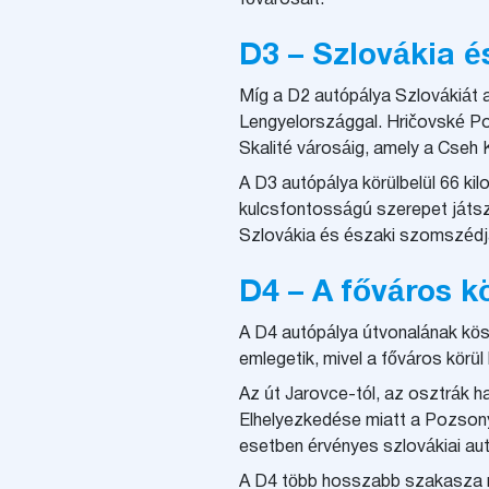
D3 – Szlovákia é
Míg a D2 autópálya Szlovákiát 
Lengyelországgal. Hričovské Podh
Skalité városáig, amely a Cseh
A D3 autópálya körülbelül 66 ki
kulcsfontosságú szerepet játszi
Szlovákia és északi szomszédj
D4 – A főváros k
A D4 autópálya útvonalának kös
emlegetik, mivel a főváros körül
Az út Jarovce-tól, az osztrák h
Elhelyezkedése miatt a Pozsonyb
esetben érvényes szlovákiai au
A D4 több hosszabb szakasza mé