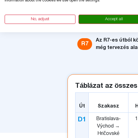
information about the cookies we use open the settings.
Néhány elkerülő s
Az R6-os gyorsfor
No, adjust
Accept all
R6
tervezés vagy épí
tartalmaznia kell
Az R7-es útból k
R7
még tervezés ala
Táblázat az összes
Út
Szakasz
Bratislava-
1
D1
Východ →
Hričovské