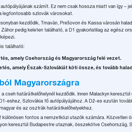
autópályájának számít. Ez nem csak hossza miatt van így – jele
 a legfontosabb szlovák városokat.
sonyban kezdődik, Trnaván, Prešovon és Kassa városán halad 
Záhor pedig keleten található, a D1 gyakorlatilag az egész ors
 képezi.
s található:
etés, amely Csehország és Magyarország felé vezet.
tés, amely Észak-Szlovákiát köti össze, és tovább halad
ból Magyarországra
 cseh határátkelőhelynél kezdődik. Innen Malackyn keresztül d
D1-eshez, Szlovákia fő autópályájához. A D2-es ezután tovább
 magyar és az osztrák határátkelőhelyekhez.
 különösen fontos a nemzetközi utazók számára. Közvetlen ö
yon keresztül Budapestre utaznak, összekötve Csehország, 