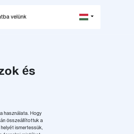
atba velünk
szok és
ica használata. Hogy
án összeállítottuk a
 helyét ismertessük,