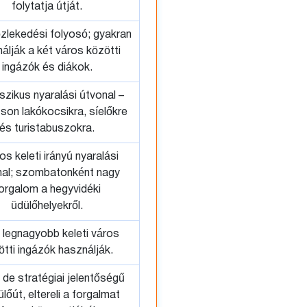
folytatja útját.
özlekedési folyosó; gyakran
álják a két város közötti
ingázók és diákok.
szikus nyaralási útvonal –
son lakókocsikra, síelőkre
és turistabuszokra.
s keleti irányú nyaralási
nal; szombatonként nagy
orgalom a hegyvidéki
üdülőhelyekről.
 legnagyobb keleti város
ötti ingázók használják.
 de stratégiai jelentőségű
ülőút, eltereli a forgalmat