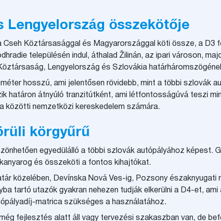
s Lengyelország összekötője
a Cseh Köztársasággal és Magyarországgal köti össze, a D3 f
radie településén indul, áthalad Žilinán, az ipari városon, ma
 Köztársaság, Lengyelország és Szlovákia határháromszögének
lométer hosszú, ami jelentősen rövidebb, mint a többi szlovák 
k határon átnyúló tranzitútként, ami létfontosságúvá teszi min
a közötti nemzetközi kereskedelem számára.
örüli körgyűrű
zönhetően egyedülálló a többi szlovák autópályához képest. 
 kanyarog és összeköti a fontos kihajtókat.
atár közelében, Devínska Nová Ves-ig, Pozsony északnyugati rés
a tartó utazók gyakran nehezen tudják elkerülni a D4-et, ami a
tópályadíj-matrica szükséges a használatához.
g fejlesztés alatt áll vagy tervezési szakaszban van, de be