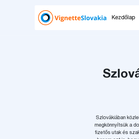
Kezdőlap
Szlová
Szlovákiában közlek
megkönnyítsük a dol
fizetős utak és sza