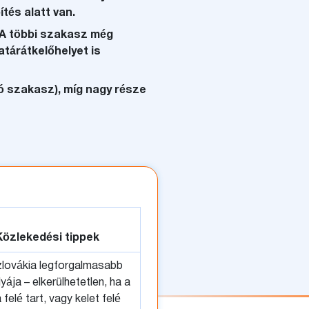
tés alatt van.
. A többi szakasz még
atárátkelőhelyet is
ó szakasz), míg nagy része
Közlekedési tippek
lovákia legforgalmasabb
yája – elkerülhetetlen, ha a
 felé tart, vagy kelet felé