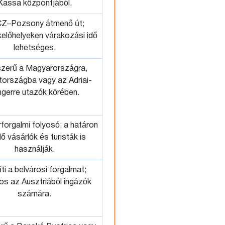
Kassa központjából.
CZ–Pozsony átmenő út;
kelőhelyeken várakozási idő
lehetséges.
zerű a Magyarországra,
országba vagy az Adriai-
ngerre utazók körében.
forgalmi folyosó; a határon
lő vásárlók és turisták is
használják.
ti a belvárosi forgalmat;
os az Ausztriából ingázók
számára.