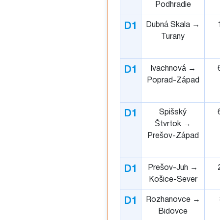
Podhradie
Dubná Skala →
D1
Turany
Ivachnová →
D1
Poprad-Západ
Spišský
D1
Štvrtok →
Prešov-Západ
Prešov-Juh →
D1
Košice-Sever
Rozhanovce →
D1
Bidovce