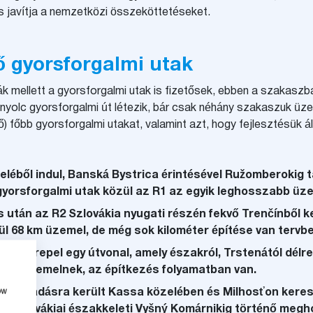
és javítja a nemzetközi összeköttetéseket.
ő gyorsforgalmi utak
ák mellett a gyorsforgalmi utak is fizetősek, ebben a szakasz
 nyolc gyorsforgalmi út létezik, bár csak néhány szakaszuk üz
 főbb gyorsforgalmi utakat, valamint azt, hogy fejlesztésük á
léből indul, Banská Bystrica érintésével Ružomberokig ta
gyorsforgalmi utak közül az R1 az egyik leghosszabb üz
s után az R2 Szlovákia nyugati részén fekvő Trenčínből ke
ül 68 km üzemel, de még sok kilométer építése van tervbe
tt szerepel egy útvonal, amely északról, Trstenától délre
ok üzemelnek, az építkezés folyamatban van.
ow
már átadásra került Kassa közelében és Milhosťon kere
rv a szlovákiai északkeleti Vyšný Komárnikig történő meg