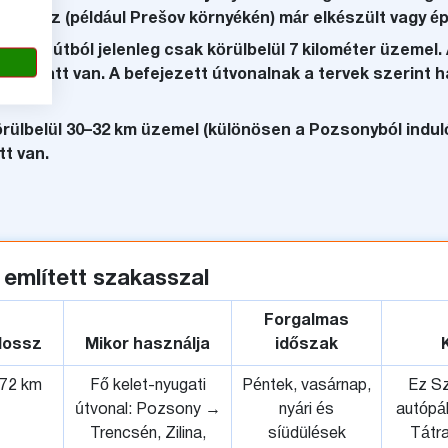
zakasz (például Prešov környékén) már elkészült vagy épí
galmi útból jelenleg csak körülbelül 7 kilométer üzemel
tés alatt van. A befejezett útvonalnak a tervek szerint h
.
örülbelül 30–32 km üzemel (különösen a Pozsonyból indul
tt van.
 említett szakasszal
Forgalmas
Hossz
Mikor használja
időszak
72 km
Fő kelet-nyugati
Péntek, vasárnap,
Ez Sz
útvonal: Pozsony →
nyári és
autópál
Trencsén, Zilina,
síüdülések
Tátra