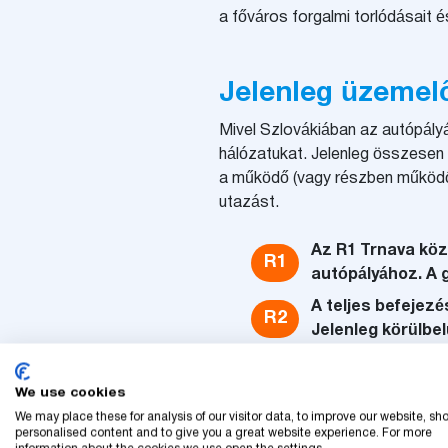
a főváros forgalmi torlódásait 
Jelenleg üzemel
Mivel Szlovákiában az autópály
hálózatukat. Jelenleg összesen
a működő (vagy részben működő)
utazást.
Az R1 Trnava köze
R1
autópályához. A 
A teljes befejezé
R2
Jelenleg körülbel
Az R3 tervei közö
R3
bizonyos szakasz
We use cookies
We may place these for analysis of our visitor data, to improve our website, sh
Az R4 egy része 
personalised content and to give you a great website experience. For more
R4
tart. A teljes te