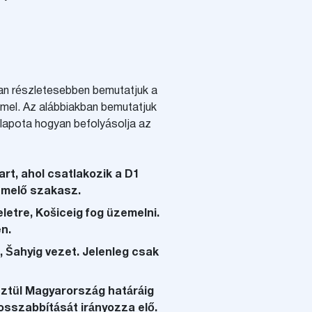
ban részletesebben bemutatjuk a
emel. Az alábbiakban bemutatjuk
llapota hogyan befolyásolja az
rt, ahol csatlakozik a D1
emelő szakasz.
letre, Košiceig fog üzemelni.
n.
, Šahyig vezet. Jelenleg csak
sztül Magyarország határáig
hosszabbítását irányozza elő.