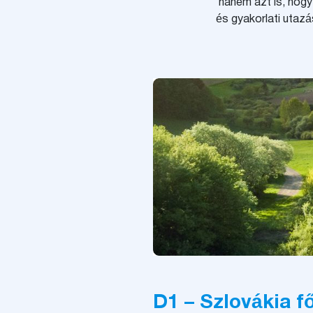
hanem azt is, hogy
és gyakorlati utaz
D1 – Szlovákia f