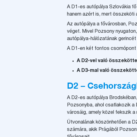
A D1-es autópálya Szlovákia fő 
hanem azért is, mert összeköti
Az autópálya a fővárosban, Poz
véget. Mivel Pozsony nyugaton, 
autópálya-hálózatának gerincét
A D1-en két fontos csomópont i
A D2-vel való összekött
A D3-mal való összekötte
D2 – Csehország
A D2-es autópálya Brodskéban, a
Pozsonyba, ahol csatlakozik a 
városáig, amely közel fekszik a
Útvonalának köszönhetően a D2
számára, akik Prágából Pozson
fővárosait.