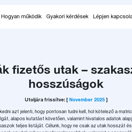
Hogyan működik
Gyakori kérdések
Lépjen kapcsol
k fizetős utak – szaka
hosszúságok
Utoljára frissítve: [
November 2025
]
edni azt jelenti, hogy pontosan tudni kell, hol kötelező a matr
gát, alapos kutatást követően, valamint hivatalos adatok alapj
kaszok teljes listáját. Célunk, hogy ne csak az utak hosszát és