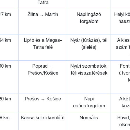
Tatra
17 km
Žilina → Martin
Napi ingázó
Helyi k
forgalom
haszn
64 km
Liptó és a Magas-
Nyár (túrázás), tél
A klas
Tatra felé
(síelés)
számít
60 km
Poprad →
Nyári szombatok,
Fonto
Prešov/Košice
téli visszatérések
útvo
f
20 km
Prešov → Košice
Napi
A két
csúcsforgalom
köz
8 km
Kassa keleti kerülőút
Normális
Rövid,
elker