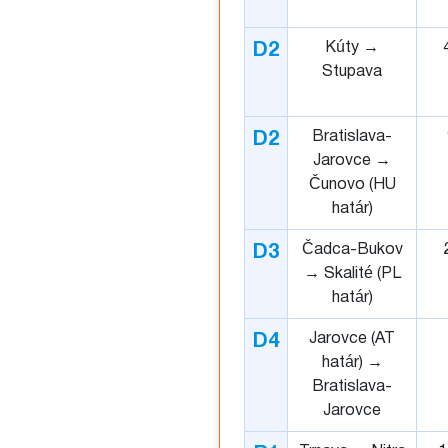
Kúty →
D2
Stupava
Bratislava-
D2
Jarovce →
Čunovo (HU
határ)
Čadca-Bukov
D3
→ Skalité (PL
határ)
Jarovce (AT
D4
határ) →
Bratislava-
Jarovce