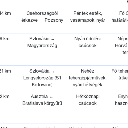
44 km
Csehországból
Péntek esték,
Fő 
érkezve → Pozsony
vasárnapok, nyár
határát
9 km
Szlovákia ↔
Nyári üdülési
Néps
Magyarország
csúcsok
Horvát
te
21 km
Szlovákia ↔
Nehéz
Fő teher
Lengyelország (S1
tehergépjárművek,
átke
Katowice)
nyári hétvégék
2 km
Ausztria ↔
Hétköznapi
Enyhí
Bratislava körgyűrű
csúcsok
haszn