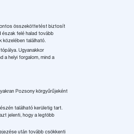
ontos összeköttetést biztosít
jd észak felé halad tovább
 közelében található.
autópálya. Ugyanakkor
d a helyi forgalom, mind a
Gyakran Pozsony körgyűrűjeként
zén található kerületig tart.
zt jelenti, hogy a legtöbb
fejezése után tovább csökkenti