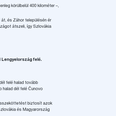
nleg körülbelül 400 kilométer –,
át, és Záhor településén ér
zágot átszeli, így Szlovákia
 Lengyelország felé.
él felé halad tovább
 halad dél felé Čunovo
sszeköttetést biztosít azok
Szlovákia és Magyarország