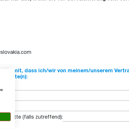
eslovakia.com
Sie hiermit, dass ich/wir von meinem/unserem Vert
 möchte(n):
ow
Vignette (falls zutreffend):