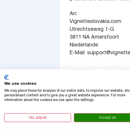
An:
Vignetteslovakia.com
Utrechtseweg 1-G
3811 NA Amersfoort
Niederlande
E-Mail: support@vignett
Ich/Wir informiere(n) 
Produkte zurücktreten
We use cookies
Produkt/Dienstleistung:
We may place these for analysis of our visitor data, to improve our website, sh
personalised content and to give you a great website experience. For more
Bestellnummer:
information about the cookies we use open the settings.
Bestellt am (Datum):
No, adjust
Accept all
Beginn der Gültigkeit der 