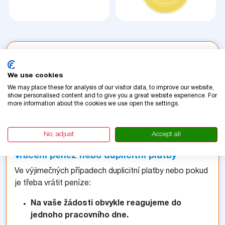
Vrácení peněz a neúspěšné platby
Platba neproběhla?
We use cookies
We may place these for analysis of our visitor data, to improve our website,
Pokud vaše platba neproběhla nebo jste neobdrželi
show personalised content and to give you a great website experience. For
potvrzovací e-mail, kontaktujte nás prosím
more information about the cookies we use open the settings.
neprodleně prostřednictvím naší kontaktní stránky
nebo pošlete e-mail na adresu
No, adjust
Accept all
info@vignetteslovakia.com.
Vrácení peněz nebo duplicitní platby
Ve výjimečných případech duplicitní platby nebo pokud
je třeba vrátit peníze:
Na vaše žádosti obvykle reagujeme do
jednoho pracovního dne.