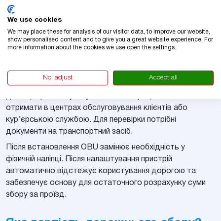
We use cookies
Джерела зображень
We may place these for analysis of our visitor data, to improve our website,
web.uta.com - Skytoll OBU: UTA
show personalised content and to give you a great website experience. For
more information about the cookies we use open the settings.
Щоб отримати OBU, власник транспортного засобу
No, adjust
Accept all
повинен зареєструватися в SkyToll та підписати
договір про обслуговування. Реєстрацію можна
отримати в центрах обслуговування клієнтів або
кур’єрською службою. Для перевірки потрібні
документи на транспортний засіб.
Після встановлення OBU замінює необхідність у
фізичній наліпці. Після налаштування пристрій
автоматично відстежує користування дорогою та
забезпечує основу для остаточного розрахунку суми
збору за проїзд.