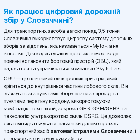
Як працює цифровий дорожній
збір у Словаччині?
Для транспортних засобів вагою понад 3,5 тонни
Словаччина використовує цифрову систему дорожніх
зборів за відстань, яка називається «Myto», а не
віньєтки. Для користування цією системою водії
повинні встановити бортовий пристрій (OBU), який
надається та управляється компанією SkyToll a.s.
OBU — це невеликий електронний пристрій, який
кріпиться до внутрішньої частини лобового скла. Він
зв’язується з пунктами збору плати за проїзд та
пунктами перетину кордону, використовуючи
комбінацію технологій, зокрема GPS, GSM/GPRS та
технологію ультракоротких хвиль DSRC. Це дозволяє
системі відстежувати, наскільки далеко проїхав
транспортний засіб
автомагістралями Словаччини
, і
розраховувати точну суму збору.