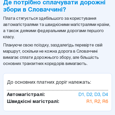
Де потрібно сплачувати дорожні
збори в Словаччині?
Плата стягується здебільшого за користування
автомагістралями та швидкісними магістралями країни,
а також деякими федеральними дорогами першого
класу.
Плануючи свою поїздку, заздалегідь перевірте свій
маршрут, оскільки не кожна дорога в Словаччині
вимагає сплати дорожнього збору, але більшість
основних транзитних коридорів вимагають.
До основних платних доріг належать:
Автомагістралі:
D1, D2, D3, D4
Швидкісні магістралі:
R1, R2, R6